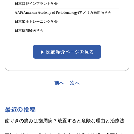
日本口腔インプラント学会
AAP(American Academy of Periodontology)アメリカ歯周病学会
日本加圧トレーニング学会
日本抗加齢医学会
▶︎ 医師紹介ページを見る
投
前へ
次へ
稿
ナ
最近の投稿
ビ
歯ぐきの痛みは歯周病？放置すると危険な理由と治療法