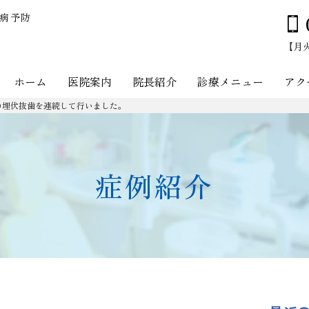
周病予防
【月火木
ホーム
医院案内
院長紹介
診療メニュー
アク
の埋伏抜歯を連続して行いました。
症例紹介