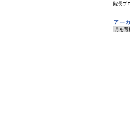
院長ブ
アー
ア
ー
カ
イ
ブ