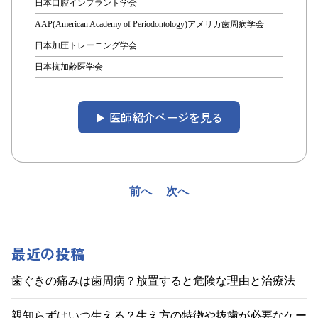
日本口腔インプラント学会
AAP(American Academy of Periodontology)アメリカ歯周病学会
日本加圧トレーニング学会
日本抗加齢医学会
▶︎ 医師紹介ページを見る
投
前へ
次へ
稿
ナ
最近の投稿
ビ
歯ぐきの痛みは歯周病？放置すると危険な理由と治療法
ゲ
親知らずはいつ生える？生え方の特徴や抜歯が必要なケー