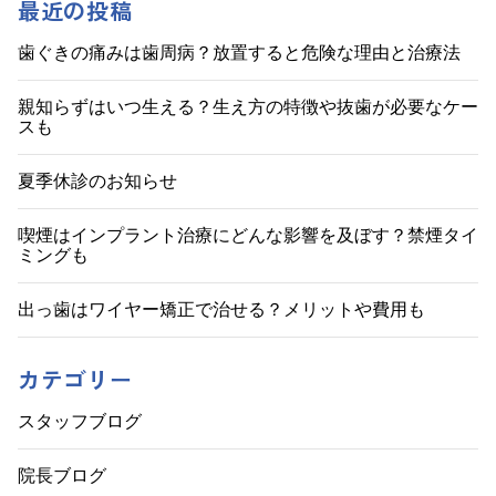
ナ
最近の投稿
ビ
歯ぐきの痛みは歯周病？放置すると危険な理由と治療法
ゲ
親知らずはいつ生える？生え方の特徴や抜歯が必要なケー
スも
ー
シ
夏季休診のお知らせ
ョ
喫煙はインプラント治療にどんな影響を及ぼす？禁煙タイ
ミングも
ン
出っ歯はワイヤー矯正で治せる？メリットや費用も
カテゴリー
スタッフブログ
院長ブログ