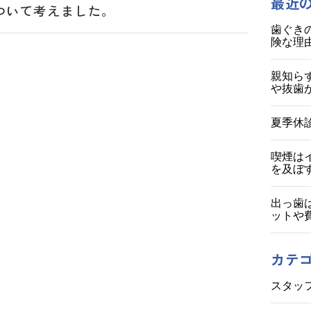
最近
ついて考えました。
歯ぐき
険な理
親知ら
や抜歯
夏季休
喫煙は
を及ぼ
出っ歯
ットや
カテ
スタッ