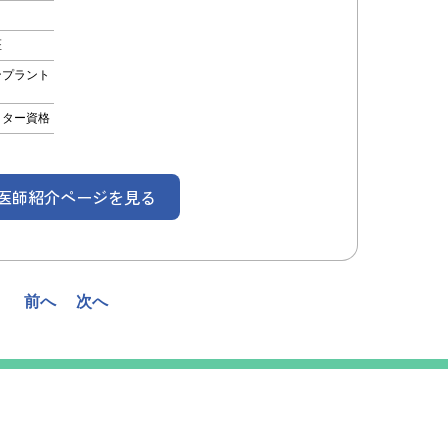
医
ンプラント
クター資格
︎ 医師紹介ページを見る
前へ
次へ