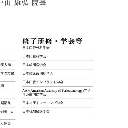
中山 康弘 院長
修了研修・学会等
日本口腔外科学会
日本口腔科学会
講座入局
日本歯周病学会
歯学専攻修
日本臨床歯周病学会
日本口腔インプラント学会
講師
AAP(American Academy of Periodontology)アメ
リカ歯周病学会
科副部長
日本加圧トレーニング学会
長 - 日
日本抗加齢医学会
ック開業