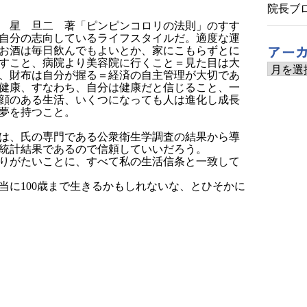
院長ブ
星 旦二 著「ピンピンコロリの法則」のすす
自分の志向しているライフスタイルだ。適度な運
アー
お酒は毎日飲んでもよいとか、家にこもらずとに
すこと、病院より美容院に行くこと＝見た目は大
ア
、財布は自分が握る＝経済の自主管理が大切であ
ー
健康、すなわち、自分は健康だと信じること、一
カ
顔のある生活、いくつになっても人は進化し成長
イ
夢を持つこと。
ブ
、氏の専門である公衆衛生学調査の結果から導
統計結果であるので信頼していいだろう。
りがたいことに、すべて私の生活信条と一致して
当に100歳まで生きるかもしれないな、とひそかに