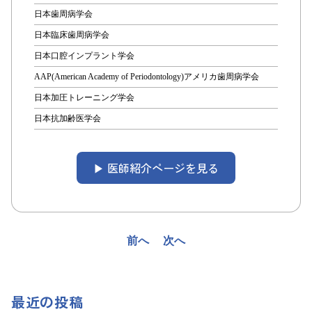
日本歯周病学会
日本臨床歯周病学会
日本口腔インプラント学会
AAP(American Academy of Periodontology)アメリカ歯周病学会
日本加圧トレーニング学会
日本抗加齢医学会
▶︎ 医師紹介ページを見る
投
前へ
次へ
稿
ナ
最近の投稿