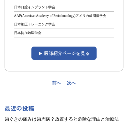
日本口腔インプラント学会
AAP(American Academy of Periodontology)アメリカ歯周病学会
日本加圧トレーニング学会
日本抗加齢医学会
▶︎ 医師紹介ページを見る
投
前へ
次へ
稿
ナ
最近の投稿
ビ
歯ぐきの痛みは歯周病？放置すると危険な理由と治療法