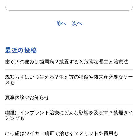
投
前へ
次へ
稿
ナ
最近の投稿
ビ
歯ぐきの痛みは歯周病？放置すると危険な理由と治療法
ゲ
親知らずはいつ生える？生え方の特徴や抜歯が必要なケー
スも
ー
シ
夏季休診のお知らせ
ョ
喫煙はインプラント治療にどんな影響を及ぼす？禁煙タイ
ミングも
ン
出っ歯はワイヤー矯正で治せる？メリットや費用も