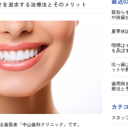
最近
さを追求する治療法とそのメリット
親知ら
や抜歯
夏季休
喫煙は
を及ぼ
出っ歯
ットや
歯周病
療法と
カテ
スタッ
る歯医者「中山歯科クリニック」です。