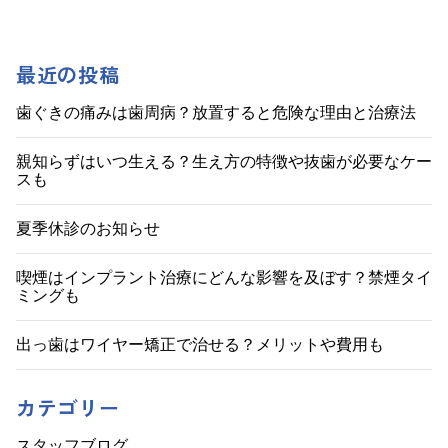
稿
ナ
最近の投稿
ビ
歯ぐきの痛みは歯周病？放置すると危険な理由と治療法
ゲ
親知らずはいつ生える？生え方の特徴や抜歯が必要なケー
スも
ー
シ
夏季休診のお知らせ
ョ
喫煙はインプラント治療にどんな影響を及ぼす？禁煙タイ
ミングも
ン
出っ歯はワイヤー矯正で治せる？メリットや費用も
カテゴリー
スタッフブログ