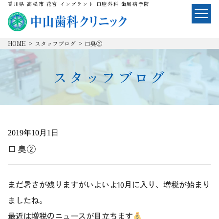
香川県 高松市 花宮 インプラント 口腔外科 歯周病予防
HOME
>
スタッフブログ
>
口臭②
スタッフブログ
2019年10月1日
口臭②
まだ暑さが残りますがいよいよ10月に入り、増税が始まり
ましたね。
最近は増税のニュースが目立ちます