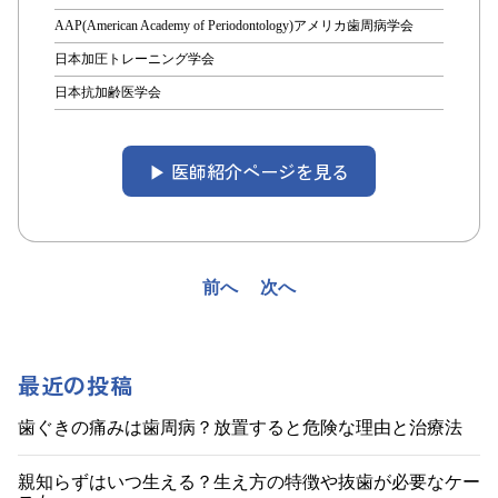
AAP(American Academy of Periodontology)アメリカ歯周病学会
日本加圧トレーニング学会
日本抗加齢医学会
▶︎ 医師紹介ページを見る
投
前へ
次へ
稿
ナ
最近の投稿
ビ
歯ぐきの痛みは歯周病？放置すると危険な理由と治療法
ゲ
親知らずはいつ生える？生え方の特徴や抜歯が必要なケー