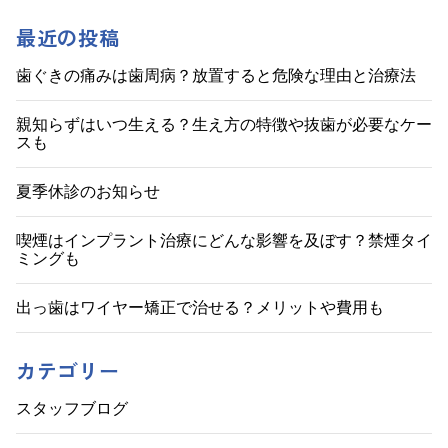
稿
ナ
最近の投稿
ビ
歯ぐきの痛みは歯周病？放置すると危険な理由と治療法
ゲ
親知らずはいつ生える？生え方の特徴や抜歯が必要なケー
スも
ー
シ
夏季休診のお知らせ
ョ
喫煙はインプラント治療にどんな影響を及ぼす？禁煙タイ
ミングも
ン
出っ歯はワイヤー矯正で治せる？メリットや費用も
カテゴリー
スタッフブログ