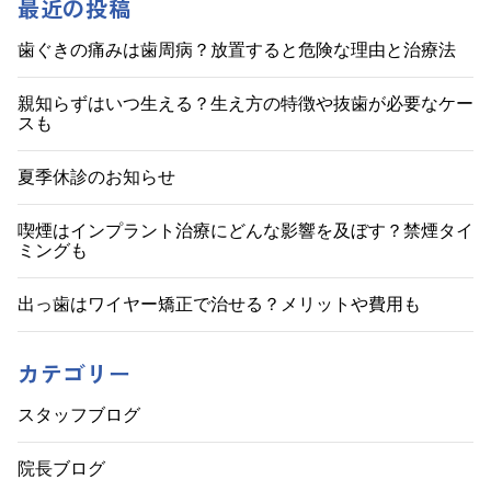
ナ
最近の投稿
ビ
歯ぐきの痛みは歯周病？放置すると危険な理由と治療法
ゲ
親知らずはいつ生える？生え方の特徴や抜歯が必要なケー
スも
ー
シ
夏季休診のお知らせ
ョ
喫煙はインプラント治療にどんな影響を及ぼす？禁煙タイ
ミングも
ン
出っ歯はワイヤー矯正で治せる？メリットや費用も
カテゴリー
スタッフブログ
院長ブログ