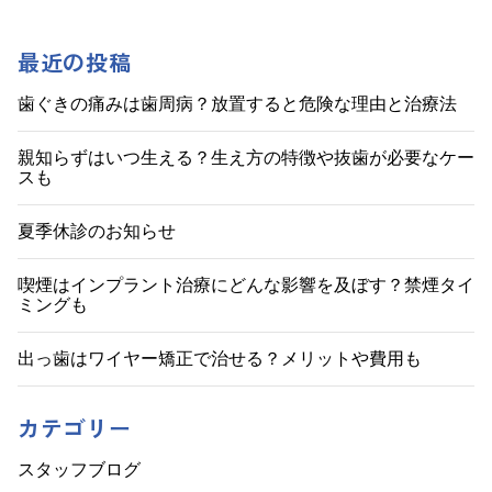
稿
ナ
最近の投稿
ビ
歯ぐきの痛みは歯周病？放置すると危険な理由と治療法
ゲ
親知らずはいつ生える？生え方の特徴や抜歯が必要なケー
スも
ー
シ
夏季休診のお知らせ
ョ
喫煙はインプラント治療にどんな影響を及ぼす？禁煙タイ
ミングも
ン
出っ歯はワイヤー矯正で治せる？メリットや費用も
カテゴリー
スタッフブログ